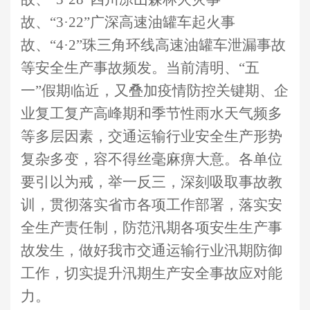
故
、
“3·2
2
”广深高速
油罐车起火事
故、
“
4
·
2
”珠三角
环线高速油罐车泄漏事故
等
安全
生产事故
频发。当前清明
、
“
五
一
”
假期
临近，又叠加疫情防控关键期、企
业
复工
复产高峰期和季节性雨水天气频
多
等多层因素，
交通
运输行业安全生产
形势
复杂多变，容不得丝毫麻痹
大意
。
各单位
要
引以为戒
，
举一反三
，
深刻
吸取事故教
训，
贯彻落实省市各项工作部署，
落实安
全生产责任制
，
防范汛期各项安生生产
事
故发生，
做好我市交通运输行业汛期防御
工作，切实提升汛期生产安全事故应对能
力。