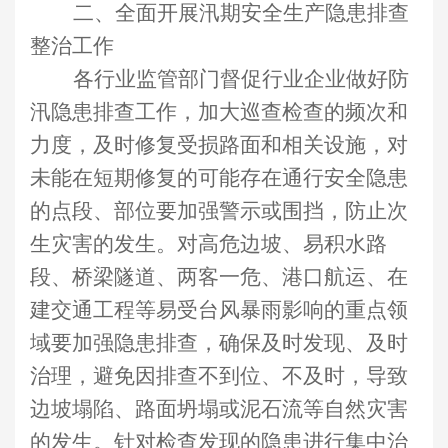
二
、
全面
开展汛期安全生产隐患排查
整治
工作
各行业监管部门督促行业企业做好防
汛隐患排查工作，加大巡查检查的频次和
力度，及时修复受损路面和相关设施，对
未能在短期修复的可能存在通行安全隐患
的点段、部位要加强警示或围挡，防止次
生灾害的发生。对高危边坡、易积水路
段、桥梁隧道、
两客一危、
港口
航运、在
建交通工程
等易
受台风暴雨影响
的重点
领
域
要加强隐患
排查
，确保及时发现、及时
治理，避免因排查不到位、不及时，导致
边坡塌陷、路面坍塌或泥石流等自然灾害
的发生。
针对检查发现的隐患进行集中治