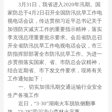
3月31日
，我省
进入
2020年
汛期
。国
家
防总
于
4月2日召开
全国防汛抗旱工作电
视电话会议，传达贯彻
习近平总书记关于
加强防灾减灾工作的重要指示精神，落实
李克强总理重要批示要求。会后
省防总召
开全省防汛抗旱工作电视电话会议，市三
防指挥部部署全市防汛抗旱工作。
为
进一
步
贯彻
落实国家、省、市防总
会议精神
，
结合近期省、市下发文件要求
，
现
将有关
工作通知如下：
一
、
切实
加强汛期交通运输
行业
安全
生产各项工作
近日
，
“3·30”湖南火车脱轨侧翻事
故、“3·28”四川
凉山
森林火灾事